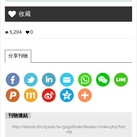
收藏
5,204
0
分享刊物
刊物連結
http://ebook.slhs.tp.edu.tw/gogofinderReader/index.php?bid
=29