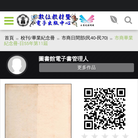
首頁
校刊/畢業紀念冊
市商日間部(民40-民70)
市商畢業
紀念冊-日55年第11屆
圖書館電子書管理人
更多作品