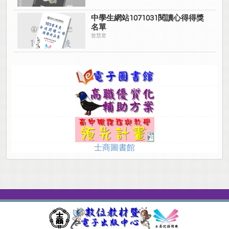
中學生網站1071031閱讀心得得獎
名單
曾慧君
士商圖書館