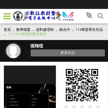
首頁
教學檔案
資料處理科
鍾允中
113專題學生作品
1121424張翔瑄書面報告
張翔瑄
更多作品