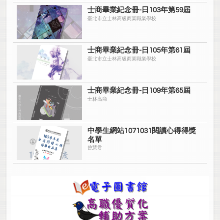
士商畢業紀念冊-日103年第59屆
臺北市立士林高級商業職業學校
士商畢業紀念冊-日105年第61屆
臺北市立士林高級商業職業學校
士商畢業紀念冊-日109年第65屆
士林高商
中學生網站1071031閱讀心得得獎
名單
曾慧君