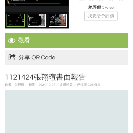
總評價
(
votes)
0
我要给予評價
觀看
分享 QR Code
1121424張翔瑄書面報告
作者：張翔瑄 ╱ 日期：2024-10-27 ╱ 多媒體版
╱ 已保護 0.08 棵樹