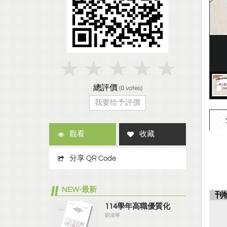
總評價
(
0
votes)
我要给予評價
觀看
收藏
分享 QR Code
NEW-最新
刊
114學年高職優質化
劉淑華