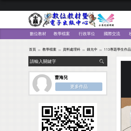
數位教材
教學檔案
行政單位
國際交流
首頁
教學檔案
資料處理科
鍾允中
113專題學生作品
曹海兒
更多作品