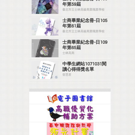
年第59屆
臺北市立士林高級商業職業學校
士商畢業紀念冊-日105
年第61屆
臺北市立士林高級商業職業學校
士商畢業紀念冊-日109
年第65屆
士林高商
中學生網站1071031閱
讀心得得獎名單
曾慧君