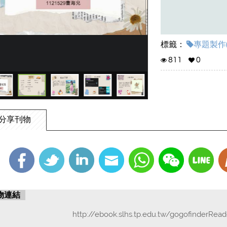
標籤：
專題製作(
811
0
分享刊物
物連結
http://ebook.slhs.tp.edu.tw/gogofinderRea