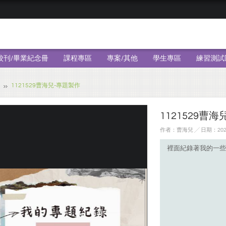
校刊/畢業紀念冊
課程專區
專案/其他
學生專區
練習測試
1121529曹海兒-專題製作
1121529曹
作者：曹海兒 ╱ 日期：2024
裡面紀錄著我的一些