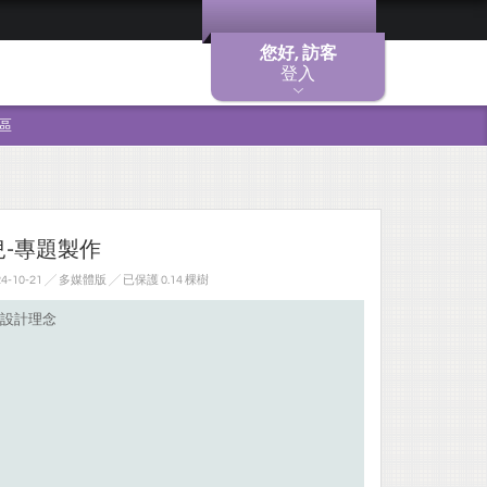
您好, 訪客
登入
區
海兒-專題製作
-10-21 ╱ 多媒體版
╱ 已保護 0.14 棵樹
設計理念