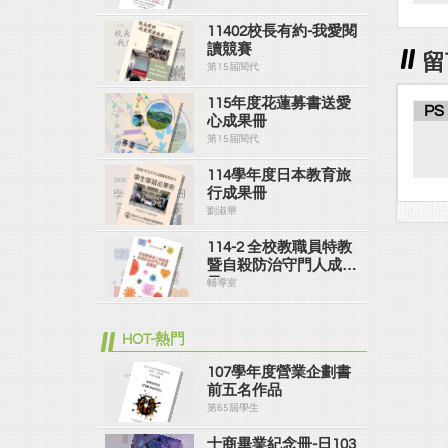
11402校長有約-我愛閱
讀競賽
留
第15屆閱代
115年度花蓮募書送愛
PS
心成果冊
第15屆閱代
114學年度日本教育旅
行成果冊
劉淑華
114-2 全校教職員特教
暨自殺防治守門人成果
冊
輔導室
HOT-熱門
107學年度營業企劃書
前五名作品
第65屆學生
士商畢業紀念冊-日103