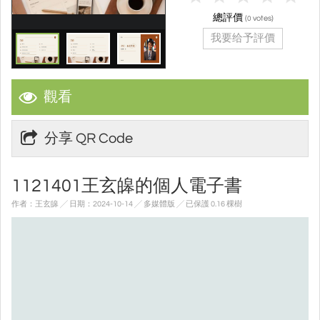
總評價
(
votes)
0
我要给予評價
觀看
分享 QR Code
1121401王玄皞的個人電子書
作者：王玄皞 ╱ 日期：2024-10-14 ╱ 多媒體版
╱ 已保護 0.16 棵樹