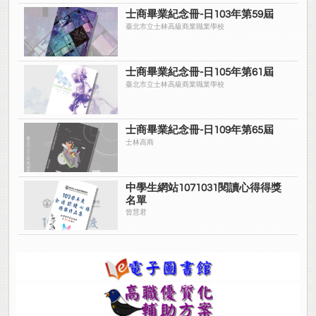
士商畢業紀念冊-日103年第59屆
臺北市立士林高級商業職業學校
士商畢業紀念冊-日105年第61屆
臺北市立士林高級商業職業學校
士商畢業紀念冊-日109年第65屆
士林高商
中學生網站1071031閱讀心得得獎
名單
曾慧君