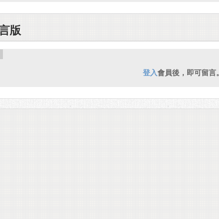
言版
登入
會員後，即可留言