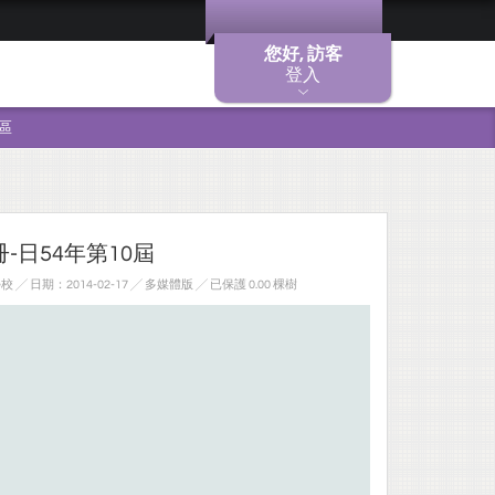
您好, 訪客
登入
區
-日54年第10屆
 日期：2014-02-17 ╱ 多媒體版
╱ 已保護 0.00 棵樹