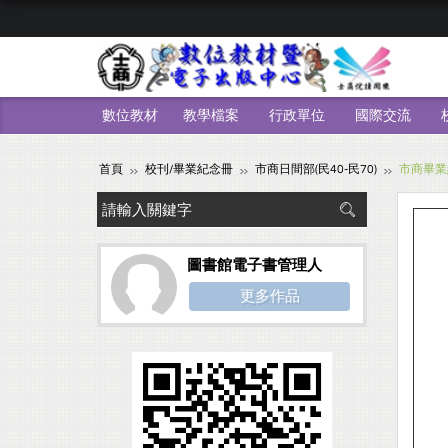
數位教材
教學檔案
行政單位
國際交流
首頁
校刊/畢業紀念冊
市商日間部(民40-民70)
市商畢業
圖書館電子書管理人
更多作品