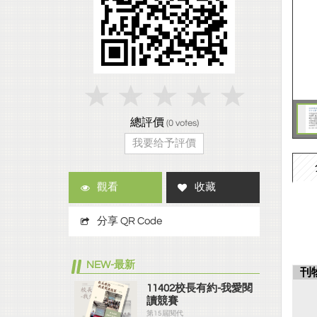
總評價
(
0
votes)
我要给予評價
觀看
收藏
分享 QR Code
NEW-最新
刊
11402校長有約-我愛閱
讀競賽
第15屆閱代