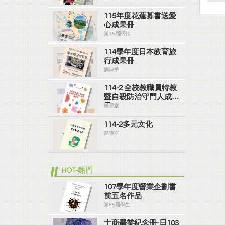
115年度花蓮募書送愛
心成果冊
第15屆閱代
114學年度日本教育旅
行成果冊
劉淑華
114-2 全校教職員特教
暨自殺防治守門人成果
冊
輔導室
114-2多元文化
輔導室
HOT-熱門
107學年度營業企劃書
前五名作品
第65屆學生
士商畢業紀念冊-日103