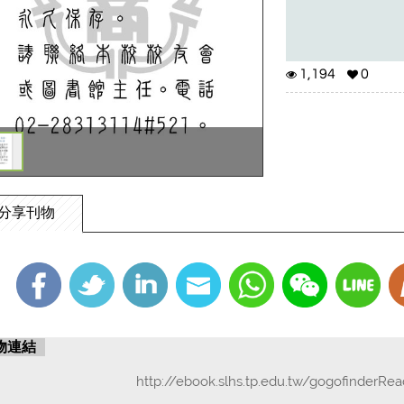
1,194
0
分享刊物
物連結
http://ebook.slhs.tp.edu.tw/gogofinderRe