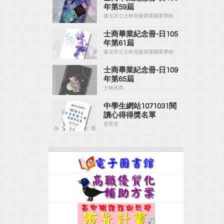
年第59屆
臺北市立士林高級商業職業學校
士商畢業紀念冊-日105
年第61屆
臺北市立士林高級商業職業學校
士商畢業紀念冊-日109
年第65屆
士林高商
中學生網站1071031閱
讀心得得獎名單
曾慧君