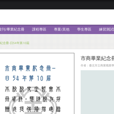
校刊/畢業紀念冊
課程專區
專案/其他
學生專區
練習測試
紀念冊-日54年第10屆
市商畢業紀念冊
作者：臺北市立商業職業學校 ╱