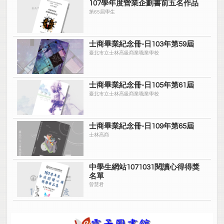
107學年度營業企劃書前五名作品
第65屆學生
士商畢業紀念冊-日103年第59屆
臺北市立士林高級商業職業學校
士商畢業紀念冊-日105年第61屆
臺北市立士林高級商業職業學校
士商畢業紀念冊-日109年第65屆
士林高商
中學生網站1071031閱讀心得得獎
名單
曾慧君