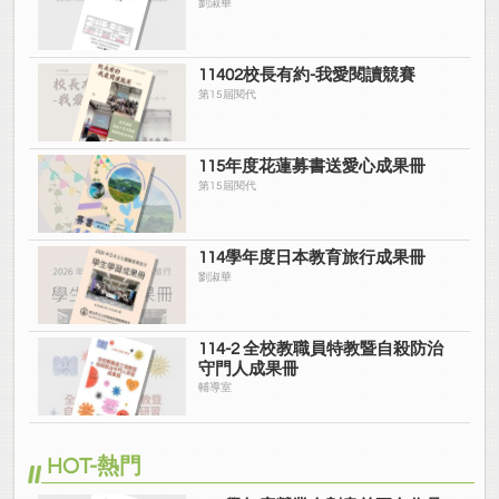
劉淑華
11402校長有約-我愛閱讀競賽
第15屆閱代
115年度花蓮募書送愛心成果冊
第15屆閱代
114學年度日本教育旅行成果冊
劉淑華
114-2 全校教職員特教暨自殺防治
守門人成果冊
輔導室
HOT-熱門