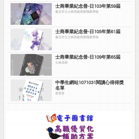
士商畢業紀念冊-日103年第59屆
臺北市立士林高級商業職業學校
士商畢業紀念冊-日105年第61屆
臺北市立士林高級商業職業學校
士商畢業紀念冊-日109年第65屆
士林高商
中學生網站1071031閱讀心得得獎
名單
曾慧君