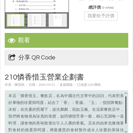
總評價
(
votes)
0
我要给予評價
觀看
分享 QR Code
210憐香惜玉營業企劃書
作者：陳宣頤 ╱ 日期：2024-04-01 ╱ 多媒體版
╱ 已保護 0.00 棵樹
本店「憐香惜玉」餐飲店，名為中國古代文學中的詩詞，代表對美
好事物的珍愛與呵護，結合了「香」：香腸。
「玉」：指招牌餐點-
冰粉，在光夏的照耀下，波光粼粼，宛如玉佩。
在這家餐飲店中，
我們將食物視為珍貴的珠寶，如同憐惜芳香一般，精心烹調每一道
料理，讓食物的美味散發出引人入勝的香氣。
店名的由來也像徵著
對食材的挑選與呵護，將最優質的食材製作成令人珍愛的美味佳