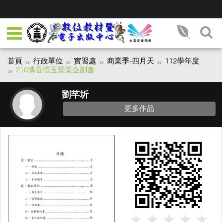
首頁
行政單位
實習處
商業季-四月天
112學年度
210憐香惜玉營業企劃書
劉芊圻
更多作品