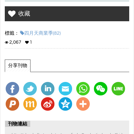
顧客的
收藏
氛圍是幽默、親切、輕鬆且有趣的，在這樣的環境中，顧客能
夠感受
到更多的歡笑與愉悅，進而增進他們的消費體驗。
標籤：
四月天商業季(82)
2,067
1
最後希望能藉由這個大家耳熟能詳的熱梗，來招攬到更多的顧
客，
分享刊物
使得我們的生意蓬勃發展，因此我們決定用這個具備各種意義
的商號
來命名。
刊物連結