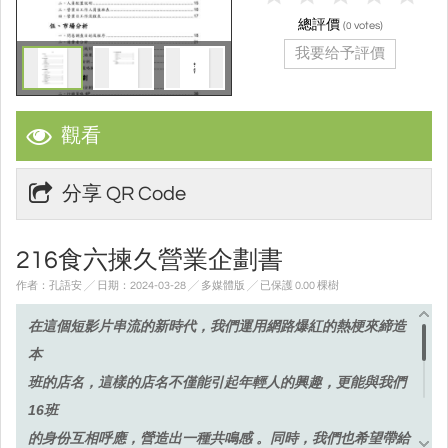
總評價
(
votes)
0
我要给予評價
觀看
分享 QR Code
216食六揀久營業企劃書
作者：孔語安 ╱ 日期：2024-03-28 ╱ 多媒體版
╱ 已保護 0.00 棵樹
在這個短影片串流的新時代，我們運用網路爆紅的熱梗來締造
本
班的店名，這樣的店名不僅能引起年輕人的興趣，更能與我們
16班
的身份互相呼應，營造出一種共鳴感 。同時，我們也希望帶給