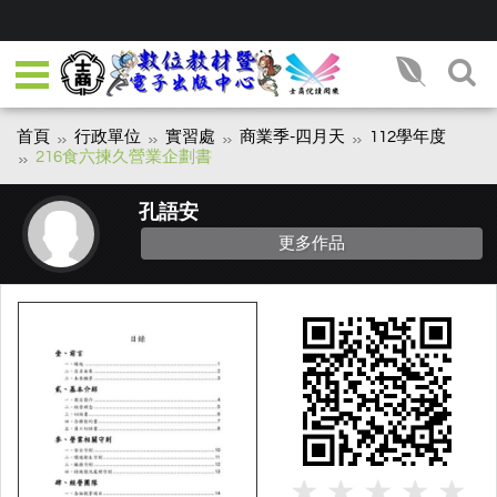
首頁
行政單位
實習處
商業季-四月天
112學年度
216食六揀久營業企劃書
孔語安
更多作品