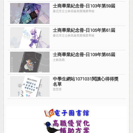
士商畢業紀念冊-日103年第59屆
臺北市立士林高級商業職業學校
士商畢業紀念冊-日105年第61屆
臺北市立士林高級商業職業學校
士商畢業紀念冊-日109年第65屆
士林高商
中學生網站1071031閱讀心得得獎
名單
曾慧君