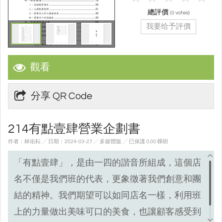
總評價
(
votes)
0
我要给予評價
觀看
分享 QR Code
214有點壹肆營業企劃書
作者：林佑耘 ╱ 日期：2024-03-27 ╱ 多媒體版
╱ 已保護 0.00 棵樹
「有點壹肆」，是由一四的諧音所組成，這個店
名不僅是我們班的代表，更象徵著我們創意和團
結的精神。
我們期望可以如同店名一樣，利用班
上的力量做出美味可口的美食，也讓顧客感受到