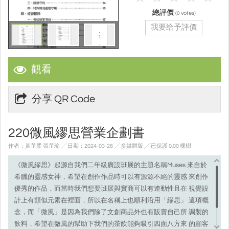
總評價
(
votes)
0
我要给予評價
觀看
分享 QR Code
220微風繆思營業企劃書
作者：黃芷柔 張芷瑜 ╱ 日期：2024-03-26 ╱ 多媒體版
╱ 已保護 0.00 棵樹
《微⾵繆思》起源⾃我們⼆年級廣設班展的主題名稱Muses 來⾃於
希臘的靈感⼥神，希望在創作作品時可以有源源不絕的靈感 來創作
優秀的作品，⽽當時我們想要班展與實商可以有連動性且在 視覺設
計上有類似元素在裡⾯，所以在名稱上也順利沿⽤「繆思」 這項概
念，⽽「微⾵」是因為我們除了⽂創商品外也有販賣⾃⼰所 調製的
飲料，希望在微⾵的幫助下我們的茶飲能夠吸引四⾯⼋⽅來 的顧客