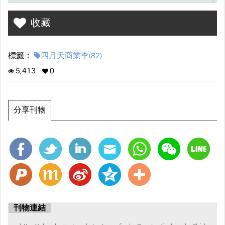
們來我們店裡消費，於是「微⾵繆思」就在我們的創意下就此誕
⽣。
收藏
標籤：
四月天商業季(82)
5,413
0
分享刊物
刊物連結