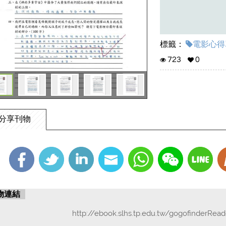
標籤：
電影心得單
723
0
分享刊物
物連結
http://ebook.slhs.tp.edu.tw/gogofinderRea