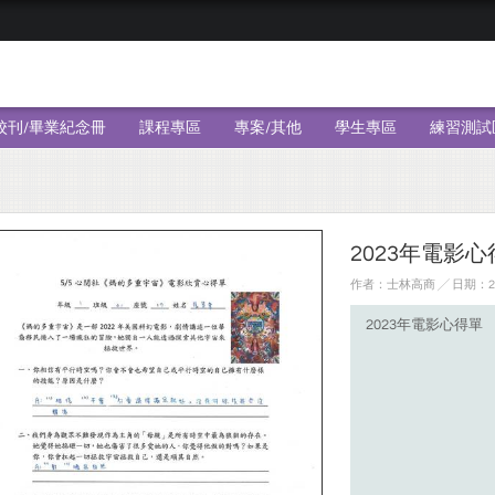
校刊/畢業紀念冊
課程專區
專案/其他
學生專區
練習測試
2023年電影心
作者：士林高商 ╱ 日期：202
2023年電影心得單