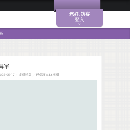
您好, 訪客
登入
區
得單
3-05-17 ╱ 多媒體版
╱ 已保護 0.13 棵樹