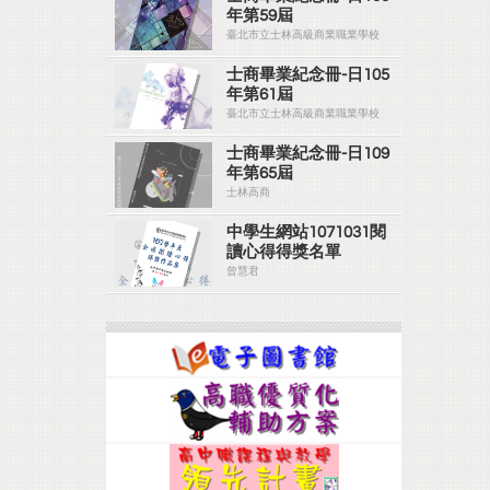
年第59屆
臺北市立士林高級商業職業學校
士商畢業紀念冊-日105
年第61屆
臺北市立士林高級商業職業學校
士商畢業紀念冊-日109
年第65屆
士林高商
中學生網站1071031閱
讀心得得獎名單
曾慧君