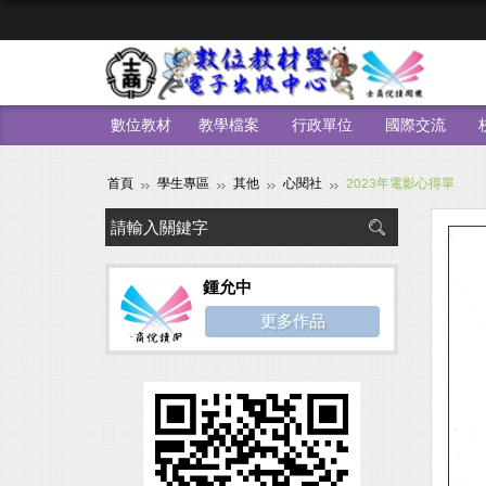
數位教材
教學檔案
行政單位
國際交流
首頁
學生專區
其他
心閱社
2023年電影心得單
鍾允中
更多作品