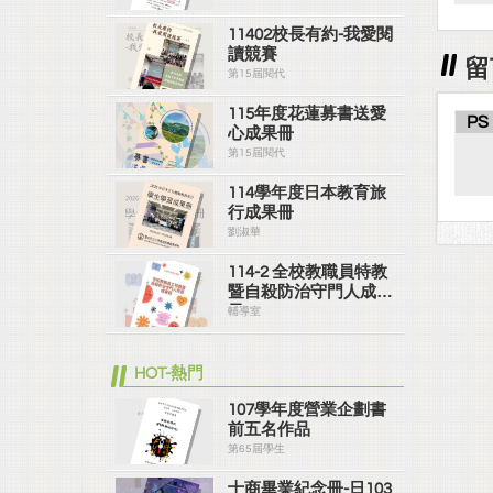
11402校長有約-我愛閱
讀競賽
留
第15屆閱代
115年度花蓮募書送愛
PS
心成果冊
第15屆閱代
114學年度日本教育旅
行成果冊
劉淑華
114-2 全校教職員特教
暨自殺防治守門人成果
冊
輔導室
HOT-熱門
107學年度營業企劃書
前五名作品
第65屆學生
士商畢業紀念冊-日103