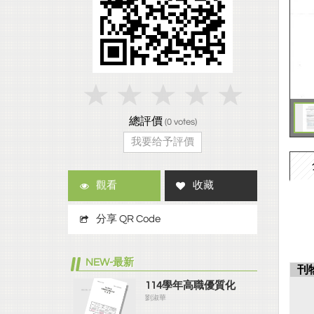
總評價
(
0
votes)
我要给予評價
觀看
收藏
分享 QR Code
NEW-最新
刊
114學年高職優質化
劉淑華