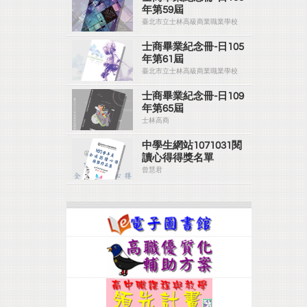
年第59屆
臺北市立士林高級商業職業學校
士商畢業紀念冊-日105
年第61屆
臺北市立士林高級商業職業學校
士商畢業紀念冊-日109
年第65屆
士林高商
中學生網站1071031閱
讀心得得獎名單
曾慧君