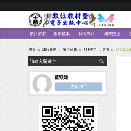
數位教材
教學檔案
行政單位
國際交流
首頁
課程專區
電子商務
111學年
310
310第二
藍甄妮
更多作品