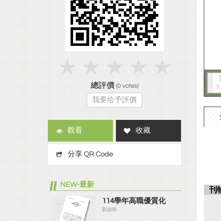
總評價
(
0
votes)
我要给予評價
觀看
收藏
分享 QR Code
NEW-最新
刊
114學年高職優質化
劉淑華