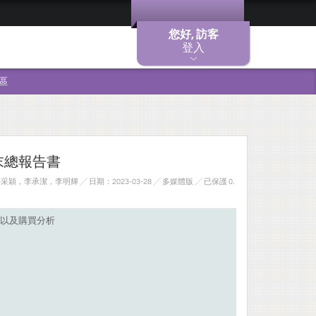
您好, 訪客
登入
區
期末總報告書
，李承潔，李明輝 ╱ 日期：2023-03-28 ╱ 多媒體版
╱ 已保護 0.
以及購買分析