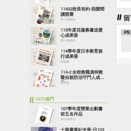
11402校長有約-我愛閱
讀競賽
留
第15屆閱代
115年度花蓮募書送愛
PS
心成果冊
第15屆閱代
114學年度日本教育旅
行成果冊
劉淑華
114-2 全校教職員特教
暨自殺防治守門人成果
冊
輔導室
HOT-熱門
107學年度營業企劃書
前五名作品
第65屆學生
士商畢業紀念冊-日103