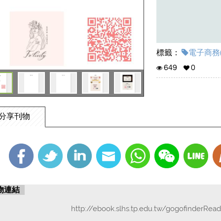
標籤：
電子商務(
649
0
分享刊物
物連結
http://ebook.slhs.tp.edu.tw/gogofinderRea