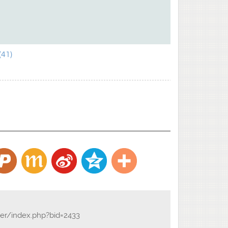
41)
der/index.php?bid=2433