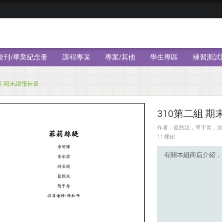
校刊/畢業紀念冊
課程專區
專案/其他
學生專區
練習測試
組 期末總報告書
310第二組 
作者：藍甄妮，簡于喬，游采穎
11 棵樹
有關本組商店介紹，