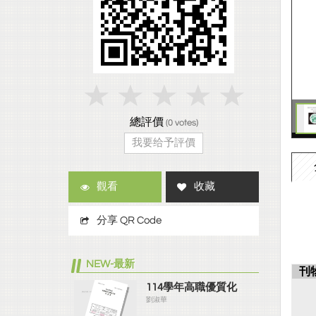
總評價
(
0
votes)
我要给予評價
觀看
收藏
分享 QR Code
NEW-最新
刊
114學年高職優質化
劉淑華