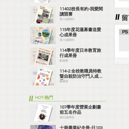
11402校長有約-我愛閱
讀競賽
留
第15屆閱代
115年度花蓮募書送愛
PS
心成果冊
第15屆閱代
114學年度日本教育旅
行成果冊
劉淑華
114-2 全校教職員特教
暨自殺防治守門人成果
冊
輔導室
HOT-熱門
107學年度營業企劃書
前五名作品
第65屆學生
士商畢業紀念冊-日103