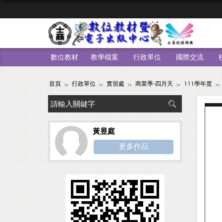
數位教材
教學檔案
行政單位
國際交流
首頁
行政單位
實習處
商業季-四月天
111學年度
黃昱庭
更多作品