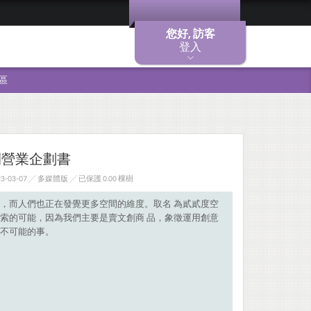
您好, 訪客
登入
區
間營業企劃書
-03-07 ╱ 多媒體版
╱ 已保護 0.00 棵樹
，而人們也正在發覺更多空間的維度。取名 為貳貳度空
索的可能，因為我們主要是賣文創商 品，象徵運用創意
不可能的事。