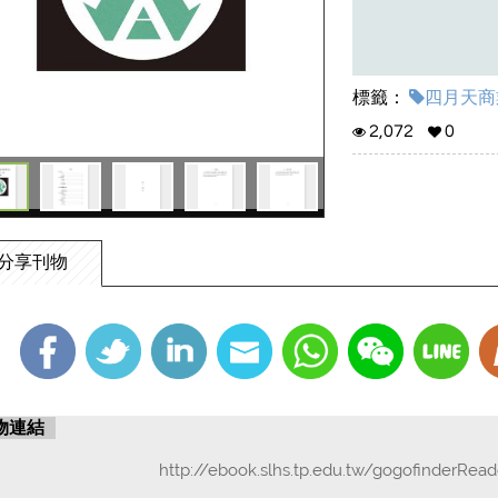
標籤：
四月天商業
2,072
0
分享刊物
物連結
http://ebook.slhs.tp.edu.tw/gogofinderRea