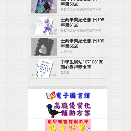
年第59屆
臺北市立士林高級商業職業學校
士商畢業紀念冊-日105
年第61屆
臺北市立士林高級商業職業學校
士商畢業紀念冊-日109
年第65屆
士林高商
中學生網站1071031閱
讀心得得獎名單
曾慧君