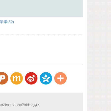
季(82)
der/index.php?bid=2397