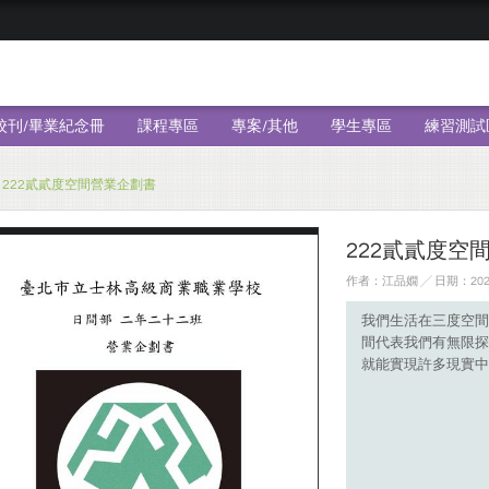
校刊/畢業紀念冊
課程專區
專案/其他
學生專區
練習測試
222貳貳度空間營業企劃書
222貳貳度空
作者：江品嫺 ╱ 日期：2023
我們生活在三度空間
間代表我們有無限探
就能實現許多現實中