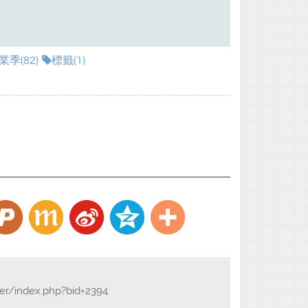
季(82)
標籤(1)
der/index.php?bid=2394