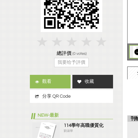
總評價
(
0
votes)
我要给予評價
觀看
收藏
分享 QR Code
NEW-最新
刊
114學年高職優質化
劉淑華