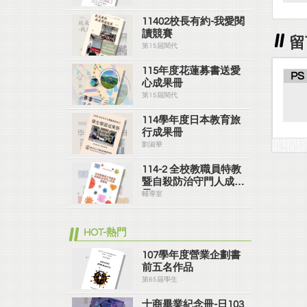
11402校長有約-我愛閱
讀競賽
留
第15屆閱代
115年度花蓮募書送愛
PS
心成果冊
第15屆閱代
114學年度日本教育旅
行成果冊
劉淑華
114-2 全校教職員特教
暨自殺防治守門人成果
冊
輔導室
HOT-熱門
107學年度營業企劃書
前五名作品
第65屆學生
士商畢業紀念冊-日103