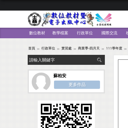
數位教材
教學檔案
行政單位
國際交流
首頁
行政單位
實習處
商業季-四月天
111學年度
蘇柏安
更多作品