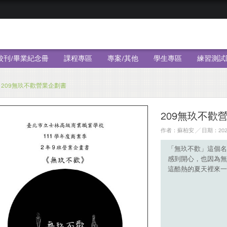
校刊/畢業紀念冊
課程專區
專案/其他
學生專區
練習測試
209無玖不歡營業企劃書
209無玖不歡
作者：蘇柏安 ╱ 日期：2023
「無玖不歡」這個名
感到開心，也因為無
這酷熱的夏天裡來一