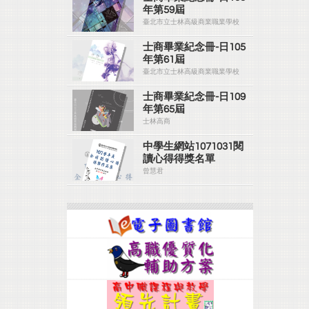
年第59屆
臺北市立士林高級商業職業學校
士商畢業紀念冊-日105
年第61屆
臺北市立士林高級商業職業學校
士商畢業紀念冊-日109
年第65屆
士林高商
中學生網站1071031閱
讀心得得獎名單
曾慧君