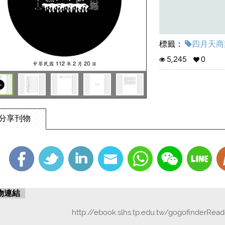
標籤：
四月天商業
5,245
0
分享刊物
物連結
http://ebook.slhs.tp.edu.tw/gogofinderRea