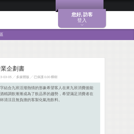
您好, 訪客
登入
區
營業企劃書
-03-05 ╱ 多媒體版
╱ 已保護 0.00 棵樹
字結合九班活潑熱情的形象希望客人在來九班消費後能
酒精調飲漸漸成為了飲品界的趨勢，希望滿足消費者在
杯清涼且無負擔的客製化氣泡飲料。