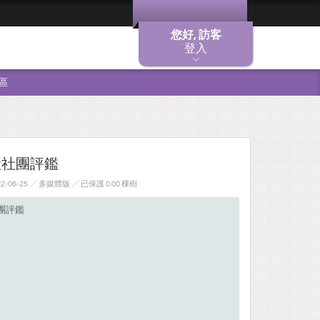
您好, 訪客
登入
區
社社團評鑑
-06-25 ╱ 多媒體版
╱ 已保護 0.00 棵樹
團評鑑