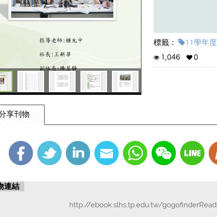
標籤：
11學年度(1
1,046
0
分享刊物
物連結
http://ebook.slhs.tp.edu.tw/gogofinderRea