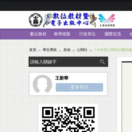
數位教材
教學檔案
行政單位
國際交流
首頁
學生專區
其他
心閱社
110年度心閱社社團評鑑
王新華
更多作品