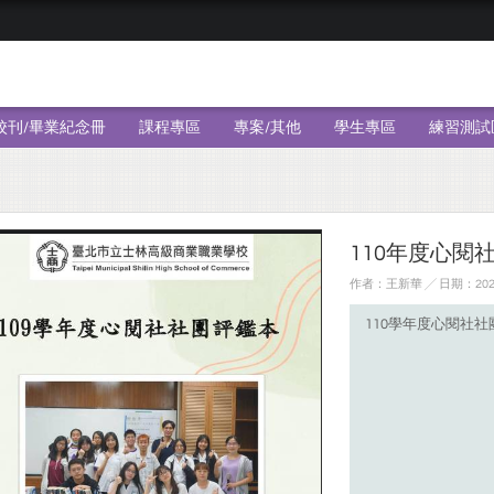
校刊/畢業紀念冊
課程專區
專案/其他
學生專區
練習測試
110年度心閱
作者：王新華 ╱ 日期：2022
110學年度心閱社社