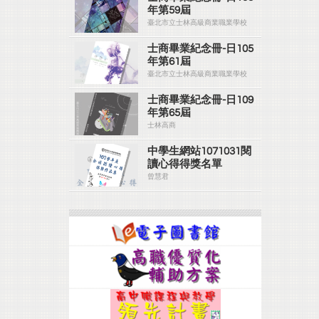
年第59屆
臺北市立士林高級商業職業學校
士商畢業紀念冊-日105
年第61屆
臺北市立士林高級商業職業學校
士商畢業紀念冊-日109
年第65屆
士林高商
中學生網站1071031閱
讀心得得獎名單
曾慧君