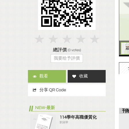
總評價
(
0
votes)
我要给予評價
觀看
收藏
分享 QR Code
NEW-最新
刊
114學年高職優質化
劉淑華