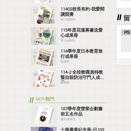
11402校長有約-我愛閱
讀競賽
留
第15屆閱代
115年度花蓮募書送愛
PS
心成果冊
第15屆閱代
114學年度日本教育旅
行成果冊
劉淑華
114-2 全校教職員特教
暨自殺防治守門人成果
冊
輔導室
HOT-熱門
107學年度營業企劃書
前五名作品
第65屆學生
士商畢業紀念冊-日103