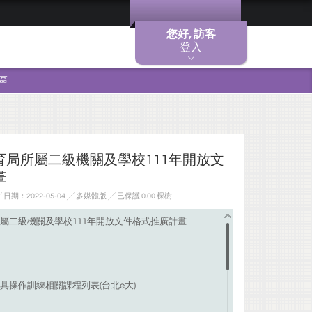
您好, 訪客
登入
區
育局所屬二級機關及學校111年開放文
畫
期：2022-05-04 ╱ 多媒體版
╱ 已保護 0.00 棵樹
屬二級機關及學校111年開放文件格式推廣計畫
具操作訓練相關課程列表
(
台北
e
大
)