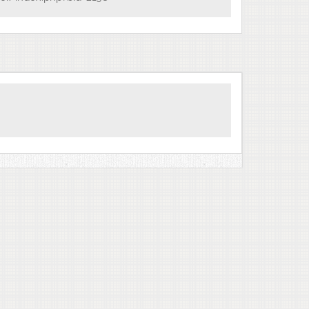
ipei/elearn/courseinfo/index.php?courseid=1659
數進階
1
小時
ipei/elearn/courseinfo/index.php?courseid=1660
。