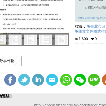
網路公務相
http://elearning.tai
標籤：
LibreOffice
臺北市政府
實
開放文件格式推廣
http://elearning.ta
1,609
0
Impress
簡報
http://elearning.ta
分享刊物
Writer
文書排
http://elearning.ta
Writer
文書排
http://elearning.ta
物連結
Calc
常用函
http://ebook.slhs.tp.edu.tw/gogofinderRea