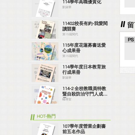
114學年高職優質化
劉淑華
11402校長有約-我愛閱
留
讀競賽
第15屆閱代
PS
115年度花蓮募書送愛
心成果冊
第15屆閱代
114學年度日本教育旅
行成果冊
劉淑華
114-2 全校教職員特教
暨自殺防治守門人成果
冊
輔導室
HOT-熱門
107學年度營業企劃書
前五名作品