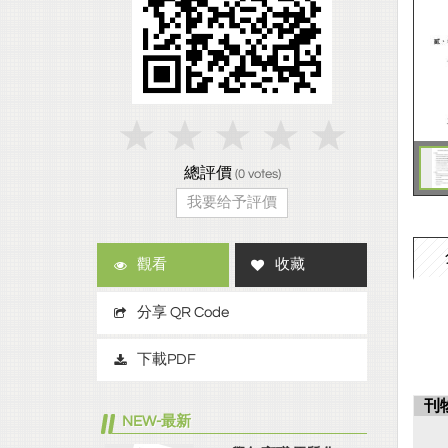
總評價
(
0
votes)
我要给予評價
觀看
收藏
分享 QR Code
下載PDF
刊
NEW-最新