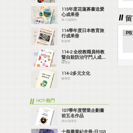
115年度花蓮募書送愛
心成果冊
留
第15屆閱代
114學年度日本教育旅
PS
行成果冊
劉淑華
114-2 全校教職員特教
暨自殺防治守門人成果
冊
輔導室
114-2多元文化
輔導室
HOT-熱門
107學年度營業企劃書
前五名作品
第65屆學生
士商畢業紀念冊-日103