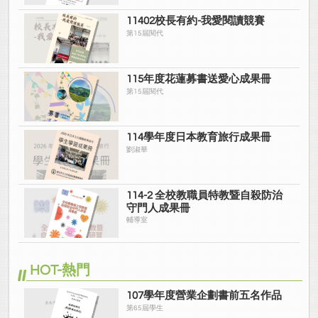
11402校長有約-我愛閱讀競賽
第15屆閱代
115年度花蓮募書送愛心成果冊
第15屆閱代
114學年度日本教育旅行成果冊
劉淑華
114-2 全校教職員特教暨自殺防治
守門人成果冊
輔導室
HOT-熱門
107學年度營業企劃書前五名作品
第65屆學生