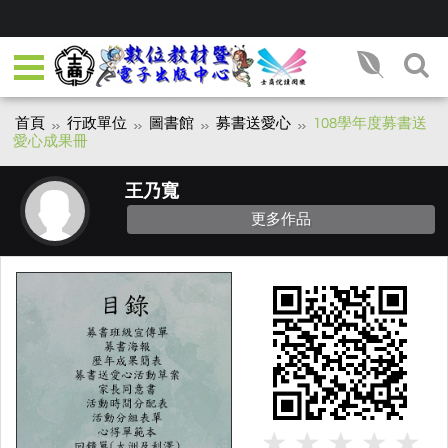
首頁
行政單位
圖書館
募書送愛心
108學年度募書送
愛心成果冊
王乃寬
更多作品