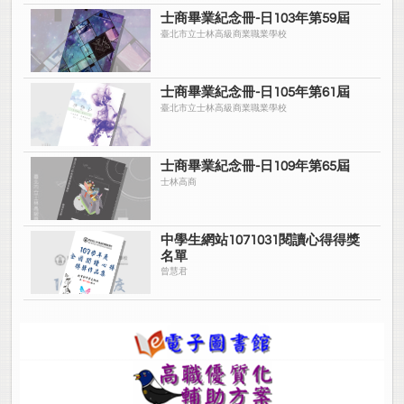
士商畢業紀念冊-日103年第59屆
臺北市立士林高級商業職業學校
士商畢業紀念冊-日105年第61屆
臺北市立士林高級商業職業學校
士商畢業紀念冊-日109年第65屆
士林高商
中學生網站1071031閱讀心得得獎
名單
曾慧君