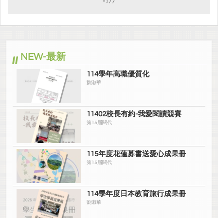
=177
NEW-最新
114學年高職優質化
劉淑華
11402校長有約-我愛閱讀競賽
第15屆閱代
115年度花蓮募書送愛心成果冊
第15屆閱代
114學年度日本教育旅行成果冊
劉淑華