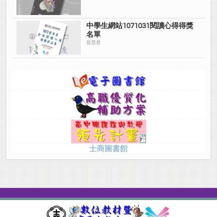
中學生網站1071031閱讀心得得獎
名單
曾慧君
士商圖書館