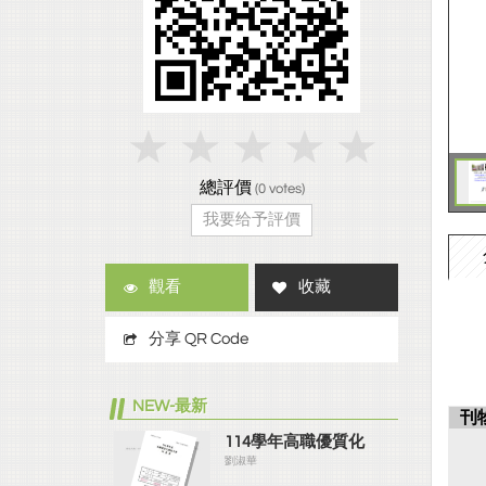
總評價
(
0
votes)
我要给予評價
觀看
收藏
分享 QR Code
NEW-最新
刊
114學年高職優質化
劉淑華