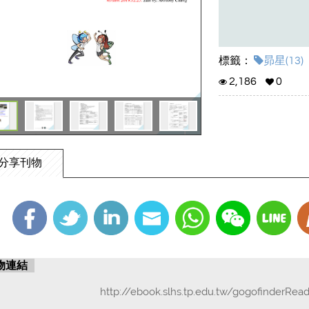
標籤：
昴星(13)
2,186
0
分享刊物
物連結
http://ebook.slhs.tp.edu.tw/gogofinderRea