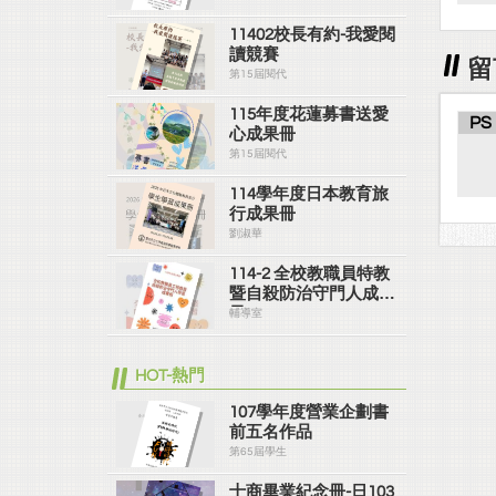
11402校長有約-我愛閱
讀競賽
留
第15屆閱代
115年度花蓮募書送愛
PS
心成果冊
第15屆閱代
114學年度日本教育旅
行成果冊
劉淑華
114-2 全校教職員特教
暨自殺防治守門人成果
冊
輔導室
HOT-熱門
107學年度營業企劃書
前五名作品
第65屆學生
士商畢業紀念冊-日103