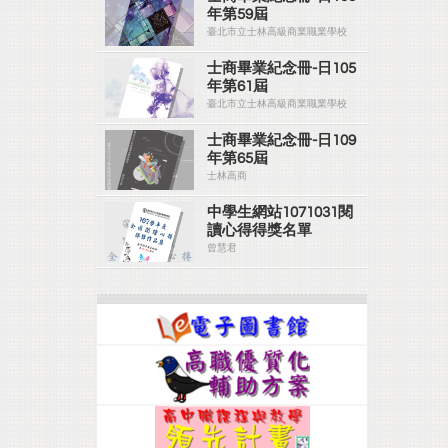
年第59屆
臺北市立士林高級商業職業學校
士商畢業紀念冊-日105
年第61屆
臺北市立士林高級商業職業學校
士商畢業紀念冊-日109
年第65屆
士林高商
中學生網站1071031閱
讀心得得獎名單
曾慧君