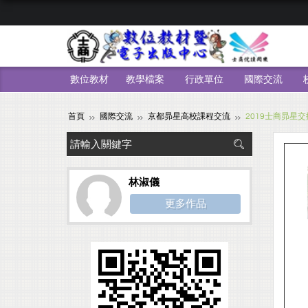
數位教材
教學檔案
行政單位
國際交流
首頁
國際交流
京都昴星高校課程交流
2019士商昴星
林淑儀
更多作品