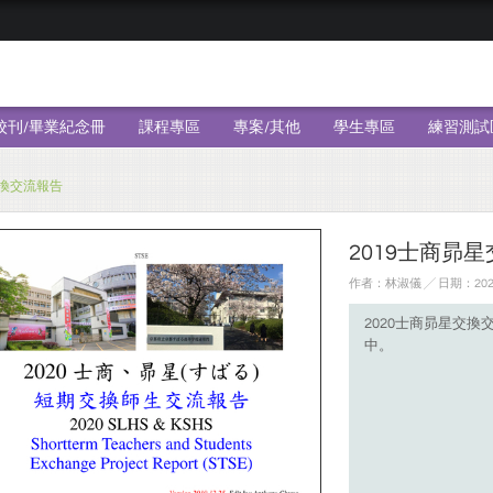
校刊/畢業紀念冊
課程專區
專案/其他
學生專區
練習測試
交換交流報告
2019士商昴
作者：林淑儀 ╱ 日期：2020
2020士商昴星交
中。