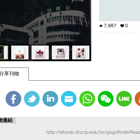
7,987
0
分享刊物
物連結
http://ebook.slhs.tp.edu.tw/gogofinderRea