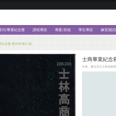
校刊/畢業紀念冊
課程專區
專案/其他
學生專區
練習測試
紀念冊-夜98年第51屆
士商畢業紀念冊
作者：臺北市立士林高級商業職