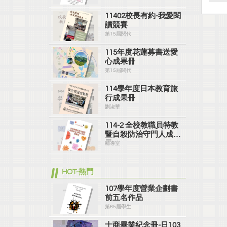
11402校長有約-我愛閱
讀競賽
第15屆閱代
115年度花蓮募書送愛
心成果冊
第15屆閱代
114學年度日本教育旅
行成果冊
劉淑華
114-2 全校教職員特教
暨自殺防治守門人成果
冊
輔導室
HOT-熱門
107學年度營業企劃書
前五名作品
第65屆學生
士商畢業紀念冊-日103