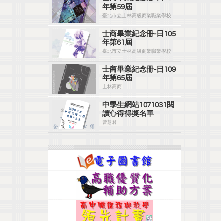
年第59屆
臺北市立士林高級商業職業學校
士商畢業紀念冊-日105
年第61屆
臺北市立士林高級商業職業學校
士商畢業紀念冊-日109
年第65屆
士林高商
中學生網站1071031閱
讀心得得獎名單
曾慧君