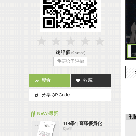
總評價
(
0
votes)
我要给予評價
觀看
收藏
分享 QR Code
NEW-最新
刊
114學年高職優質化
劉淑華