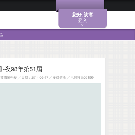
您好, 訪客
登入
區
-夜98年第51屆
業學校 ╱ 日期：2014-02-17 ╱ 多媒體版
╱ 已保護 0.00 棵樹