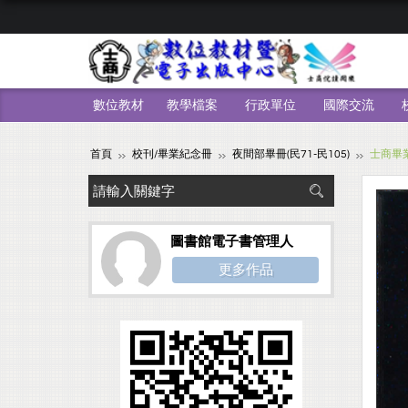
數位教材
教學檔案
行政單位
國際交流
首頁
校刊/畢業紀念冊
夜間部畢冊(民71-民105)
士商畢業
圖書館電子書管理人
更多作品