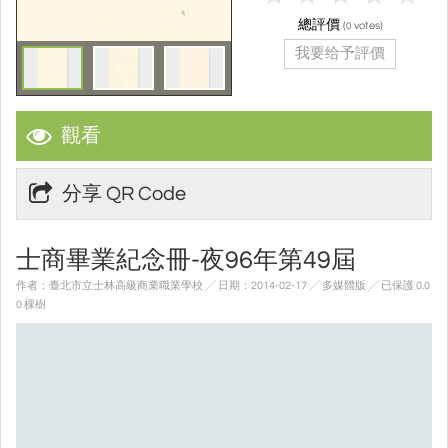
總評價
(
votes)
0
我要给予評價
觀看
分享 QR Code
士商畢業紀念冊-夜96年第49屆
作者：臺北市立士林高級商業職業學校 ╱ 日期：2014-02-17 ╱ 多媒體版
╱ 已保護 0.0
0 棵樹