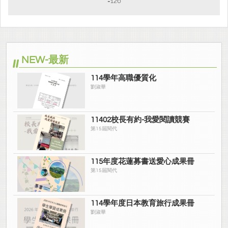
=126
NEW-最新
114學年高職優質化
劉淑華
11402校長有約-我愛閱讀競賽
第15屆閱代
115年度花蓮募書送愛心成果冊
第15屆閱代
114學年度日本教育旅行成果冊
劉淑華