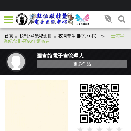
首頁
校刊/畢業紀念冊
夜間部畢冊(民71-民105)
士商畢
業紀念冊-夜96年第49屆
圖書館電子書管理人
更多作品