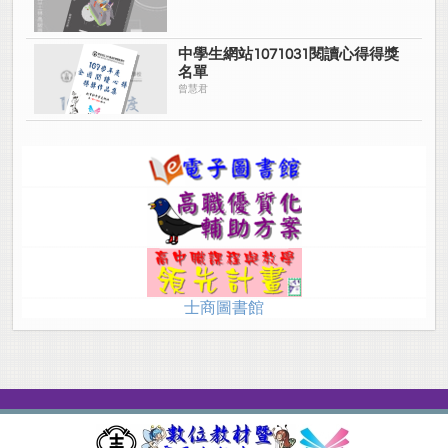
中學生網站1071031閱讀心得得獎
名單
曾慧君
士商圖書館