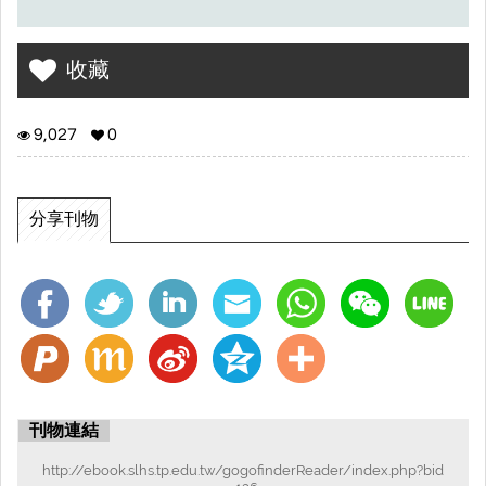
收藏
9,027
0
分享刊物
刊物連結
http://ebook.slhs.tp.edu.tw/gogofinderReader/index.php?bid