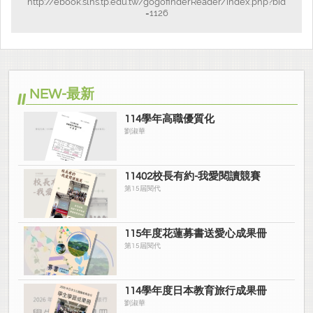
http://ebook.slhs.tp.edu.tw/gogofinderReader/index.php?bid
=1126
NEW-最新
114學年高職優質化
劉淑華
11402校長有約-我愛閱讀競賽
第15屆閱代
115年度花蓮募書送愛心成果冊
第15屆閱代
114學年度日本教育旅行成果冊
劉淑華