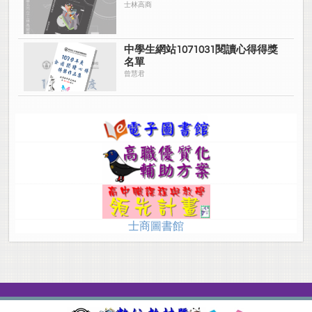
士林高商
中學生網站1071031閱讀心得得獎
名單
曾慧君
士商圖書館