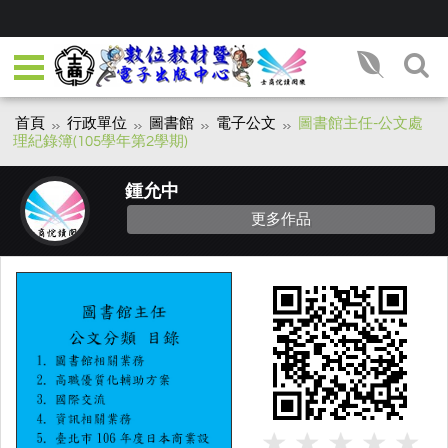
首頁
行政單位
圖書館
電子公文
圖書館主任-公文處
理紀錄簿(105學年第2學期)
鍾允中
更多作品