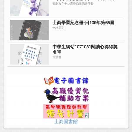
臺北市立士林高級商業職業學校
士商畢業紀念冊-日109年第65屆
士林高商
中學生網站1071031閱讀心得得獎
名單
曾慧君
士商圖書館