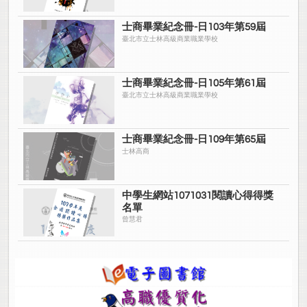
士商畢業紀念冊-日103年第59屆
臺北市立士林高級商業職業學校
士商畢業紀念冊-日105年第61屆
臺北市立士林高級商業職業學校
士商畢業紀念冊-日109年第65屆
士林高商
中學生網站1071031閱讀心得得獎
名單
曾慧君