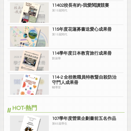
11402校長有約-我愛閱讀競賽
第15屆閱代
115年度花蓮募書送愛心成果冊
第15屆閱代
114學年度日本教育旅行成果冊
劉淑華
114-2 全校教職員特教暨自殺防治
守門人成果冊
輔導室
HOT-熱門
107學年度營業企劃書前五名作品
第65屆學生