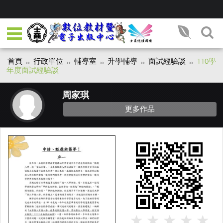
首頁
行政單位
輔導室
升學輔導
面試經驗談
110學
年度面試經驗談
周家琪
更多作品