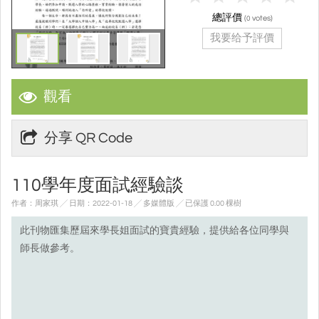
總評價
(
votes)
0
我要给予評價
觀看
分享 QR Code
110學年度面試經驗談
作者：周家琪 ╱ 日期：2022-01-18 ╱ 多媒體版
╱ 已保護 0.00 棵樹
此刊物匯集歷屆來學長姐面試的寶貴經驗，提供給各位同學與
師長做參考。