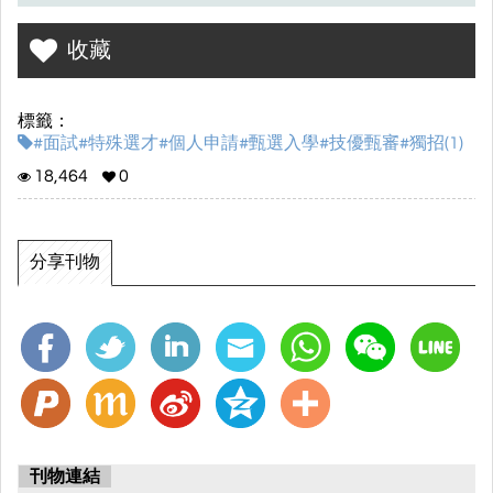
收藏
標籤：
#面試#特殊選才#個人申請#甄選入學#技優甄審#獨招(1)
18,464
0
分享刊物
刊物連結