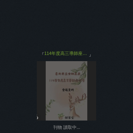
主打商品
返回
114年度高三導師座談會
「
」
0%
刊物 讀取中...