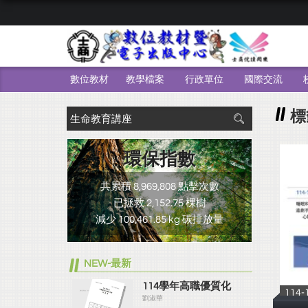
數位教材
教學檔案
行政單位
國際交流
標
環保指數
共累積 8,969,808 點擊次數
已拯救 2,152.75 棵樹
減少 100,461.85 kg 碳排放量
NEW-最新
114學年高職優質化
114
劉淑華