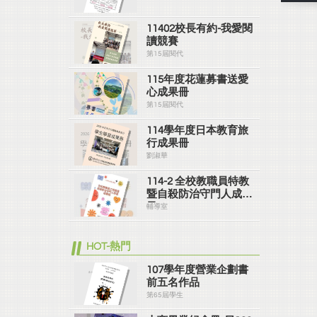
11402校長有約-我愛閱
讀競賽
第15屆閱代
115年度花蓮募書送愛
心成果冊
第15屆閱代
114學年度日本教育旅
行成果冊
劉淑華
114-2 全校教職員特教
暨自殺防治守門人成果
冊
輔導室
HOT-熱門
107學年度營業企劃書
前五名作品
第65屆學生