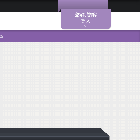
您好, 訪客
登入
區