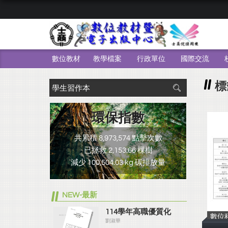
數位教材
教學檔案
行政單位
國際交流
標
環保指數
共累積 8,973,574 點擊次數
已拯救 2,153.66 棵樹
減少 100,504.03 kg 碳排放量
NEW-最新
114學年高職優質化
數位
劉淑華