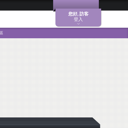
您好, 訪客
登入
區