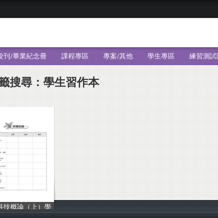
校刊/畢業紀念冊
課程專區
專案/其他
學生專區
練習測試
籤搜尋：學生習作本
科技概論（上）學
旗立