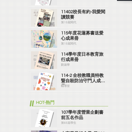
11402校長有約-我愛閱
讀競賽
第15屆閱代
115年度花蓮募書送愛
心成果冊
第15屆閱代
114學年度日本教育旅
行成果冊
劉淑華
114-2 全校教職員特教
暨自殺防治守門人成果
冊
輔導室
HOT-熱門
107學年度營業企劃書
前五名作品
第65屆學生