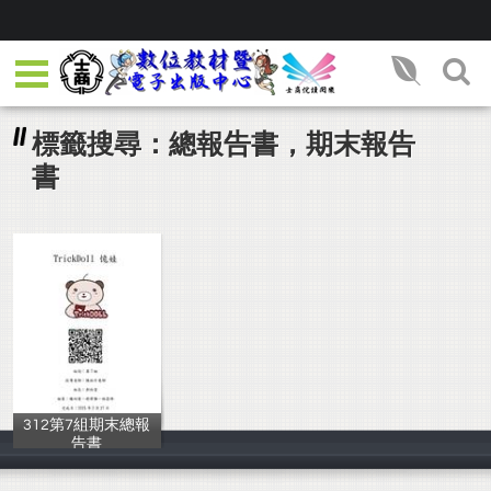
標籤搜尋：總報告書，期末報告
書
312第7組期末總報
告書
郭怡萱、楊翊萱