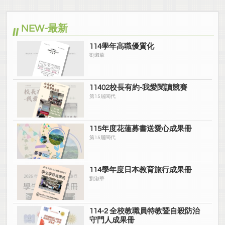
NEW-最新
114學年高職優質化
劉淑華
11402校長有約-我愛閱讀競賽
第15屆閱代
115年度花蓮募書送愛心成果冊
第15屆閱代
114學年度日本教育旅行成果冊
劉淑華
114-2 全校教職員特教暨自殺防治
守門人成果冊