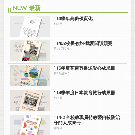
NEW-最新
114學年高職優質化
劉淑華
11402校長有約-我愛閱讀競賽
第15屆閱代
115年度花蓮募書送愛心成果冊
第15屆閱代
114學年度日本教育旅行成果冊
劉淑華
114-2 全校教職員特教暨自殺防治
守門人成果冊
輔導室