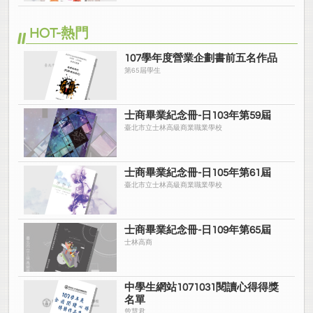
HOT-熱門
107學年度營業企劃書前五名作品
第65屆學生
士商畢業紀念冊-日103年第59屆
臺北市立士林高級商業職業學校
士商畢業紀念冊-日105年第61屆
臺北市立士林高級商業職業學校
士商畢業紀念冊-日109年第65屆
士林高商
中學生網站1071031閱讀心得得獎
名單
曾慧君