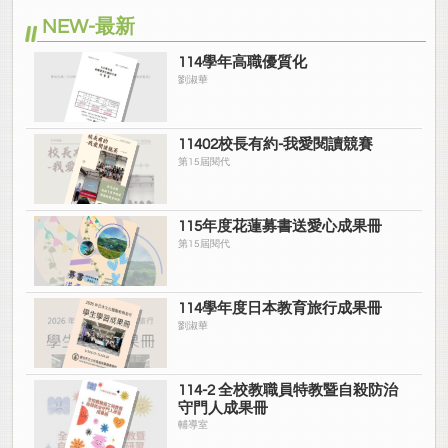
NEW-最新
114學年高職優質化
劉淑華
11402校長有約-我愛閱讀競賽
第15屆閱代
115年度花蓮募書送愛心成果冊
第15屆閱代
114學年度日本教育旅行成果冊
劉淑華
114-2 全校教職員特教暨自殺防治
守門人成果冊
輔導室