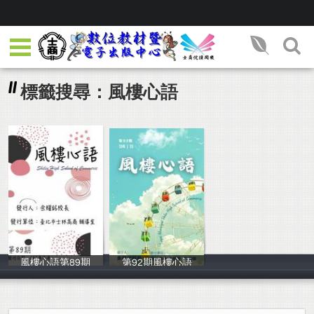
標籤搜尋：風樓心語
風樓心語第89期
第92期風樓心語
洪慧婷
洪慧婷