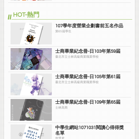
HOT-熱門
107學年度營業企劃書前五名作品
第65屆學生
士商畢業紀念冊-日103年第59屆
臺北市立士林高級商業職業學校
士商畢業紀念冊-日105年第61屆
臺北市立士林高級商業職業學校
士商畢業紀念冊-日109年第65屆
士林高商
中學生網站1071031閱讀心得得獎
名單
曾慧君