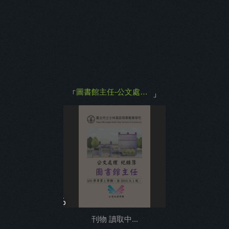
主打商品
返回
圖書館主任-公文處理紀錄簿(105學年第1學期)
「
」
0%
刊物 讀取中...