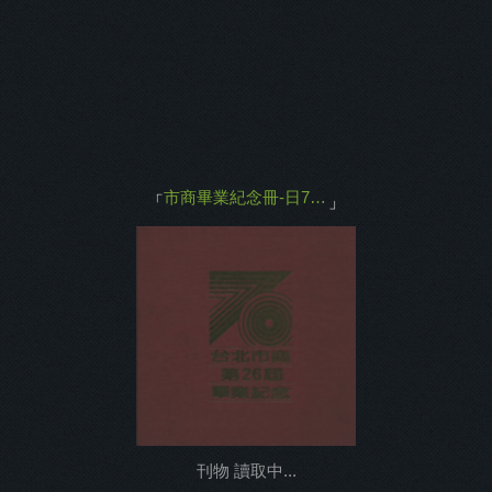
主打商品
返回
市商畢業紀念冊-日70年第26屆
「
」
0%
刊物 讀取中...