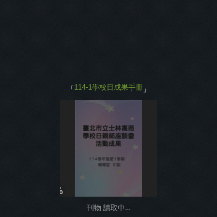
主打商品
返回
114-1學校日成果手冊
「
」
0%
刊物 讀取中...