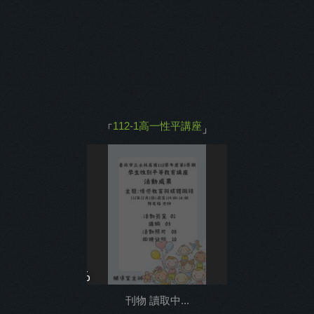
主打商品
返回
112-1高一性平講座
「
」
0%
刊物 讀取中...