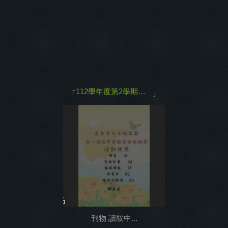
主打商品
返回
112學年度第2學期班級輔導
「
」
0%
刊物 讀取中...