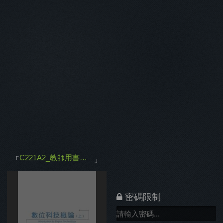
師用書電子書
」
物已保護
「
4.26
棵樹
」
C221A2_教師用書電子書
「
」
密碼限制