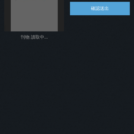
確認送出
%
刊物 讀取中...