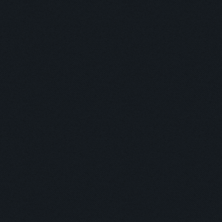
您正閱讀
「
C221A2_教
刊物作者
「
旗立
」 /
本刊