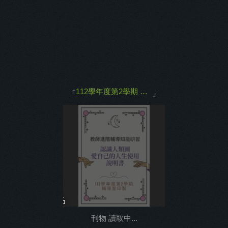
主打商品
返回
112學年度第2學期 教師輔導知能研習
「
」
0%
刊物 讀取中...