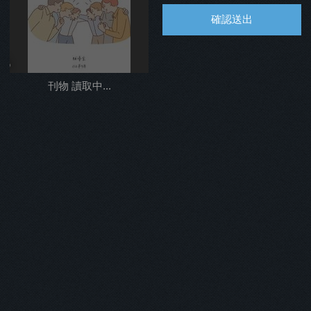
確認送出
%
刊物 讀取中...