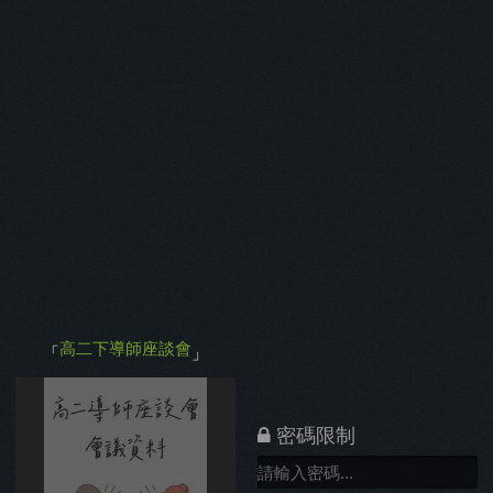
會
」
刊物已保護
「
0.07
棵樹
」
高二下導師座談會
「
」
密碼限制