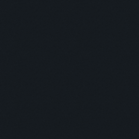
您正閱讀
「
高二下導師座談
刊物作者
「
周家琪
」 /
本