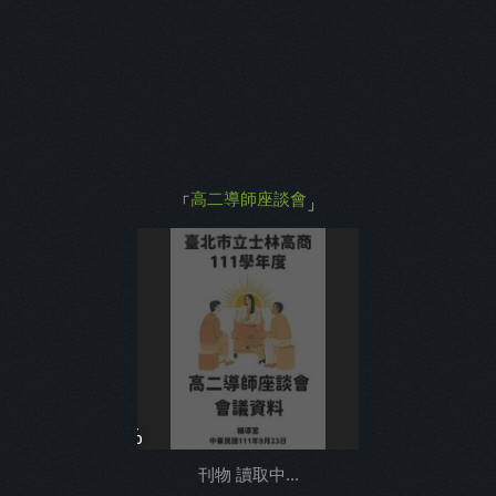
主打商品
返回
高二導師座談會
「
」
0%
刊物 讀取中...