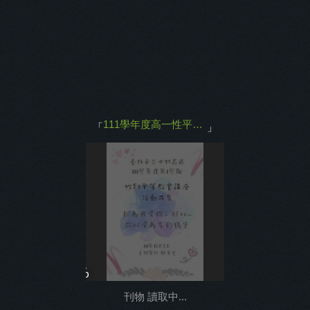
主打商品
返回
111學年度高一性平講座
「
」
0%
刊物 讀取中...