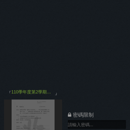
學期期末輔委會
」
刊物已保護
「
0.09
棵樹
」
110學年度第2學期期末輔委會
「
」
密碼限制