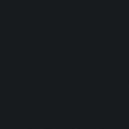
您正閱讀
「
110學年度第2
刊物作者
「
輔導室
」 /
本