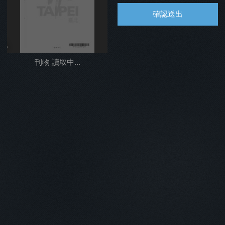
確認送出
%
刊物 讀取中...