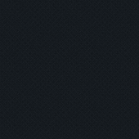
您正閱讀
「
刊物作者
「
輔導室
」 /
本