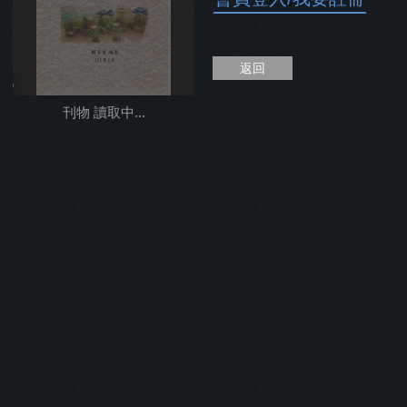
返回
%
刊物 讀取中...