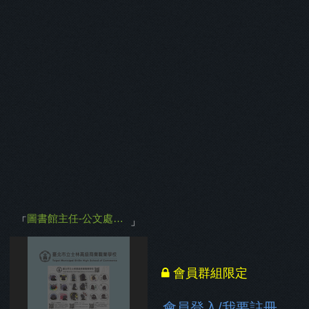
圖書館主任-公文處理紀錄簿(107學年第1學期)
」
本刊物已保護
「
0.30
棵樹
」
圖書館主任-公文處理紀錄簿(107學年第1學期)
「
」
會員群組限定
會員登入
/
我要註冊