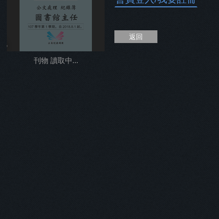
返回
%
刊物 讀取中...