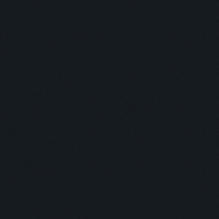
您正閱讀
「
刊物作者
「
鍾允中等
」 /