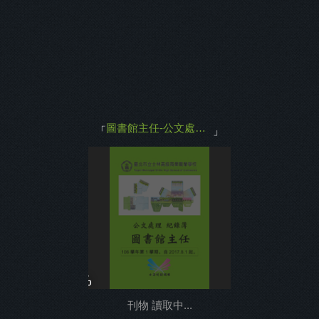
主打商品
返回
圖書館主任-公文處理紀錄簿(106學年第1學期)
「
」
0%
刊物 讀取中...